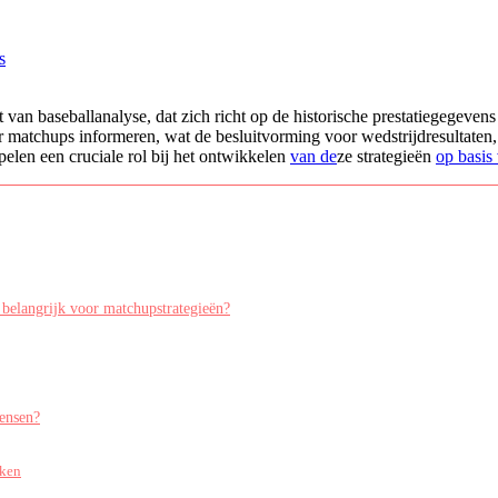
s
 van baseballanalyse, dat zich richt op de historische prestatiegegeve
 matchups informeren, wat de besluitvorming voor wedstrijdresultaten,
pelen een cruciale rol bij het ontwikkelen
van de
ze strategieën
op basis
 belangrijk voor matchupstrategieën?
mensen?
jken