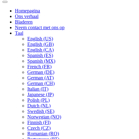
Homepagina
Ons verhaal
Bladeren
Neem contact met ons op
Taal
English (US)
English (GB)
English (CA)
Spanish (ES)
Spanish (MX)
French (FR)
German (DE)
German (AT)
German (CH)
Italian (IT)
Japanese (JP)
Polish (PL)
Dutch (NL)
Swedish (SE)
Norwegian (NO)
Finnish (FI)
Czech (CZ)
Romanian (RO)