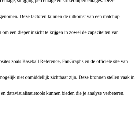
entage, slugging percentage en strikeoutpercentages. Deze
den genomen. Deze factoren kunnen de uitkomst van een matchup
m een dieper inzicht te krijgen in zowel de capaciteiten van
ites zoals Baseball Reference, FanGraphs en de officiële site van
ogelijk niet onmiddellijk zichtbaar zijn. Deze bronnen stellen vaak in
n datavisualisatietools kunnen bieden die je analyse verbeteren.