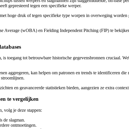
chups tussen werpers en slagmannen zijn slaggemiddelde, on-base perc
heeft gepresteerd tegen een specifieke werper.
aties met hoge druk of tegen specifieke type worpen in overweging wor
se Average (wOBA) en Fielding Independent Pitching (FIP) te bekijken o
databases
 is toegang tot betrouwbare historische gegevensbronnen cruciaal. Webs
enen aggregeren, kan helpen om patronen en trends te identificeren die m
 stroomlijnen.
chten en geavanceerde statistieken bieden, aangezien ze extra context e
n te vergelijken
, volg je deze stappen:
ls de slagman.
eerdere ontmoetingen.