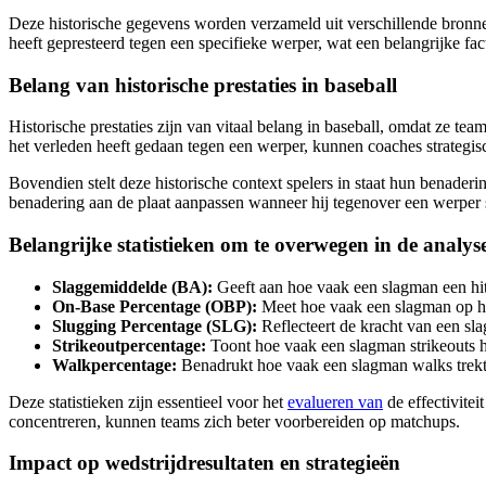
Deze historische gegevens worden verzameld uit verschillende bronne
heeft gepresteerd tegen een specifieke werper, wat een belangrijke fac
Belang van historische prestaties in baseball
Historische prestaties zijn van vitaal belang in baseball, omdat ze te
het verleden heeft gedaan tegen een werper, kunnen coaches strategisc
Bovendien stelt deze historische context spelers in staat hun benader
benadering aan de plaat aanpassen wanneer hij tegenover een werper s
Belangrijke statistieken om te overwegen in de analys
Slaggemiddelde (BA):
Geeft aan hoe vaak een slagman een hit 
On-Base Percentage (OBP):
Meet hoe vaak een slagman op het 
Slugging Percentage (SLG):
Reflecteert de kracht van een sla
Strikeoutpercentage:
Toont hoe vaak een slagman strikeouts 
Walkpercentage:
Benadrukt hoe vaak een slagman walks trekt, 
Deze statistieken zijn essentieel voor het
evalueren van
de effectivitei
concentreren, kunnen teams zich beter voorbereiden op matchups.
Impact op wedstrijdresultaten en strategieën