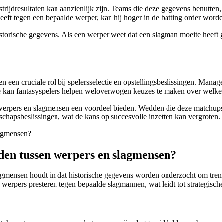
rijdresultaten kan aanzienlijk zijn. Teams die deze gegevens benutten
eeft tegen een bepaalde werper, kan hij hoger in de batting order worde
torische gegevens. Als een werper weet dat een slagman moeite heeft g
n een cruciale rol bij spelersselectie en opstellingsbeslissingen. Mana
yse kan fantasyspelers helpen weloverwogen keuzes te maken over welke
rpers en slagmensen een voordeel bieden. Wedden die deze matchups an
nschapsbeslissingen, wat de kans op succesvolle inzetten kan vergroten.
leden tussen werpers en slagmensen?
slagmensen houdt in dat historische gegevens worden onderzocht om tren
 werpers presteren tegen bepaalde slagmannen, wat leidt tot strategisch