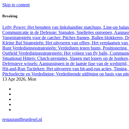
Skip to content
Breaking
Lefty Power: Het benutten van linkshandige matchups, Line-up balan
Communicatie in de Defensie: Signalen, Spelletjes oproepen, Aanpassi
Vangstrategieën voor de catcher: Pitches framen, Ballen blokkeren,
Kleine Bal Strategieën: Het uitvoeren van offers, Het verplaatsen van 
Bunt Verdedigingsstrategieën: Verdedigen tegen bunts, Positionering, 
Outfield Verdedigingsstrategieën: Het volgen van fly balls, Commun
Situational Hitters: Clutch-prestaties, Slagen met lopers op de honken
Defensieve wissels: Aanpassingen in de laatste fase van de wedstrijd,
Hit-and-Run Tactieken: Het uitvoeren van hit-and-run acties, Timing, 
Pitchselectie en Verdediging: Verdedigende uitlijning op basis van pi
13
Apr 2026, Mon
restaurantfleurdesel.nl