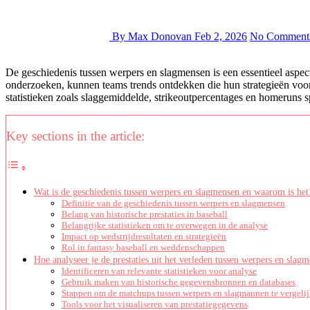
By Max Donovan
Feb 2, 2026
No Comment
De geschiedenis tussen werpers en slagmensen is een essentieel aspect
onderzoeken, kunnen teams trends ontdekken die hun strategieën voor
statistieken zoals slaggemiddelde, strikeoutpercentages en homeruns s
Key sections in the article:
Wat is de geschiedenis tussen werpers en slagmensen en waarom is het
Definitie van de geschiedenis tussen werpers en slagmensen
Belang van historische prestaties in baseball
Belangrijke statistieken om te overwegen in de analyse
Impact op wedstrijdresultaten en strategieën
Rol in fantasy baseball en weddenschappen
Hoe analyseer je de prestaties uit het verleden tussen werpers en slag
Identificeren van relevante statistieken voor analyse
Gebruik maken van historische gegevensbronnen en databases
Stappen om de matchups tussen werpers en slagmannen te vergeli
Tools voor het visualiseren van prestatiegegevens