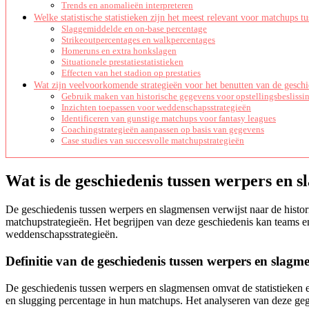
Trends en anomalieën interpreteren
Welke statistische statistieken zijn het meest relevant voor matchups 
Slaggemiddelde en on-base percentage
Strikeoutpercentages en walkpercentages
Homeruns en extra honkslagen
Situationele prestatiestatistieken
Effecten van het stadion op prestaties
Wat zijn veelvoorkomende strategieën voor het benutten van de gesch
Gebruik maken van historische gegevens voor opstellingsbeslissi
Inzichten toepassen voor weddenschapsstrategieën
Identificeren van gunstige matchups voor fantasy leagues
Coachingstrategieën aanpassen op basis van gegevens
Case studies van succesvolle matchupstrategieën
Wat is de geschiedenis tussen werpers en 
De geschiedenis tussen werpers en slagmensen verwijst naar de histori
matchupstrategieën. Het begrijpen van deze geschiedenis kan teams en
weddenschapsstrategieën.
Definitie van de geschiedenis tussen werpers en slagm
De geschiedenis tussen werpers en slagmensen omvat de statistieken 
en slugging percentage in hun matchups. Het analyseren van deze gegeve