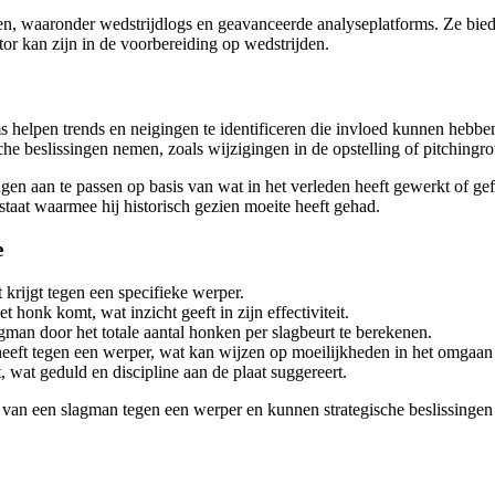
n, waaronder wedstrijdlogs en geavanceerde analyseplatforms. Ze biede
tor kan zijn in de voorbereiding op wedstrijden.
ams helpen trends en neigingen te identificeren die invloed kunnen hebb
he beslissingen nemen, zoals wijzigingen in de opstelling of pitchingr
ingen aan te passen op basis van wat in het verleden heeft gewerkt of 
taat waarmee hij historisch gezien moeite heeft gehad.
e
krijgt tegen een specifieke werper.
honk komt, wat inzicht geeft in zijn effectiviteit.
gman door het totale aantal honken per slagbeurt te berekenen.
heeft tegen een werper, wat kan wijzen op moeilijkheden in het omgaa
wat geduld en discipline aan de plaat suggereert.
t van een slagman tegen een werper en kunnen strategische beslissingen 