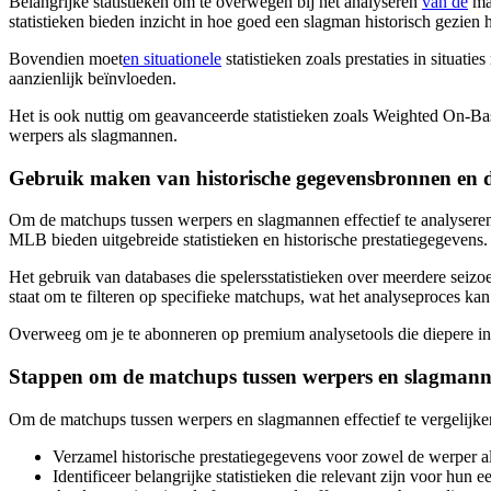
Belangrijke statistieken om te overwegen bij het analyseren
van de
mat
statistieken bieden inzicht in hoe goed een slagman historisch gezien 
Bovendien moet
en situationele
statistieken zoals prestaties in situ
aanzienlijk beïnvloeden.
Het is ook nuttig om geavanceerde statistieken zoals Weighted On-Ba
werpers als slagmannen.
Gebruik maken van historische gegevensbronnen en 
Om de matchups tussen werpers en slagmannen effectief te analyseren,
MLB bieden uitgebreide statistieken en historische prestatiegegevens.
Het gebruik van databases die spelersstatistieken over meerdere seizo
staat om te filteren op specifieke matchups, wat het analyseproces kan
Overweeg om je te abonneren op premium analysetools die diepere inzi
Stappen om de matchups tussen werpers en slagmanne
Om de matchups tussen werpers en slagmannen effectief te vergelijken
Verzamel historische prestatiegegevens voor zowel de werper a
Identificeer belangrijke statistieken die relevant zijn voor hun 