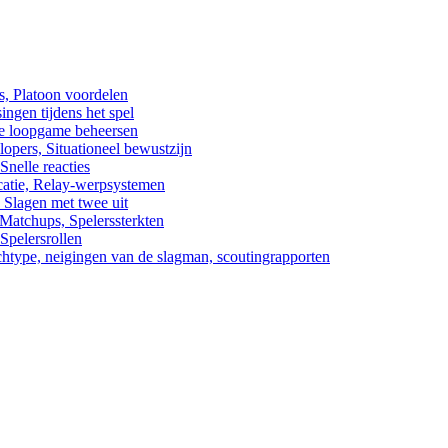
s, Platoon voordelen
ngen tijdens het spel
 De loopgame beheersen
lopers, Situationeel bewustzijn
Snelle reacties
icatie, Relay-werpsystemen
, Slagen met twee uit
 Matchups, Spelerssterkten
Spelersrollen
tchtype, neigingen van de slagman, scoutingrapporten